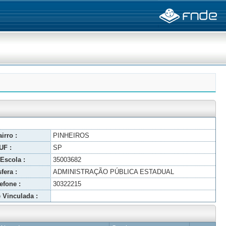
irro :
PINHEIROS
UF :
SP
Escola :
35003682
fera :
ADMINISTRAÇÃO PÚBLICA ESTADUAL
efone :
30322215
 Vinculada :