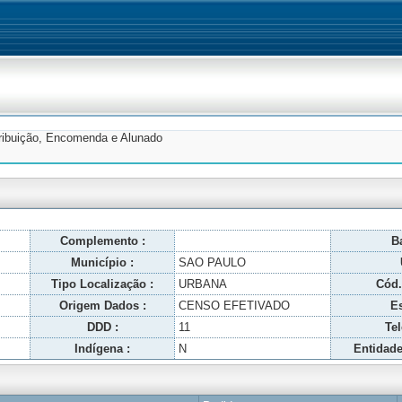
tribuição, Encomenda e Alunado
Complemento :
Ba
Município :
SAO PAULO
Tipo Localização :
URBANA
Cód.
Origem Dados :
CENSO EFETIVADO
Es
DDD :
11
Tel
Indígena :
N
Entidade