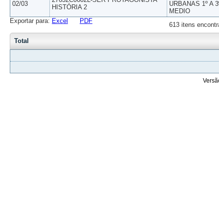
02/03
URBANAS 1º A 3
HISTÓRIA 2
MEDIO
Exportar para:
Excel
PDF
613 itens encontr
Total
Versã