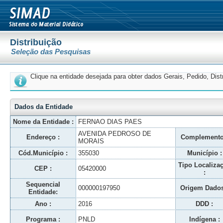
Distribuição
Seleção das Pesquisas
Clique na entidade desejada para obter dados Gerais, Pedido, Dis
Dados da Entidade
Nome da Entidade :
FERNAO DIAS PAES
AVENIDA PEDROSO DE
Endereço :
Complemento
MORAIS
Cód.Município :
355030
Município :
Tipo Localiza
CEP :
05420000
:
Sequencial
000000197950
Origem Dados
Entidade:
Ano :
2016
DDD :
Programa :
PNLD
Indígena :