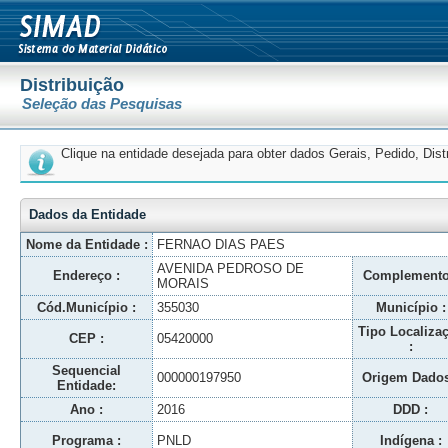
Distribuição
Seleção das Pesquisas
Clique na entidade desejada para obter dados Gerais, Pedido, Dis
Dados da Entidade
Nome da Entidade :
FERNAO DIAS PAES
AVENIDA PEDROSO DE
Endereço :
Complemento
MORAIS
Cód.Município :
355030
Município :
Tipo Localiza
CEP :
05420000
:
Sequencial
000000197950
Origem Dados
Entidade:
Ano :
2016
DDD :
Programa :
PNLD
Indígena :