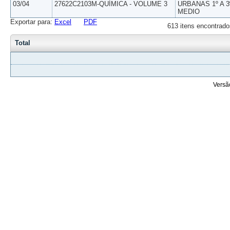
03/04
27622C2103M-QUÍMICA - VOLUME 3
URBANAS 1º A 3
MEDIO
Exportar para:
Excel
PDF
613 itens encontrado
Total
Versã