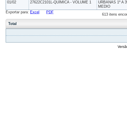
01/02
27622C2101L-QUÍMICA - VOLUME 1
URBANAS 1º A 3
MEDIO
Exportar para:
Excel
PDF
613 itens enco
Total
Versã