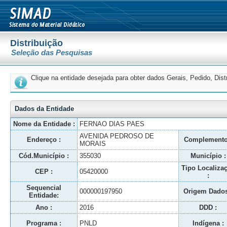
Distribuição
Seleção das Pesquisas
Clique na entidade desejada para obter dados Gerais, Pedido, Dis
Dados da Entidade
Nome da Entidade :
FERNAO DIAS PAES
AVENIDA PEDROSO DE
Endereço :
Complemento
MORAIS
Cód.Município :
355030
Município :
Tipo Localiza
CEP :
05420000
:
Sequencial
000000197950
Origem Dados
Entidade:
Ano :
2016
DDD :
Programa :
PNLD
Indígena :