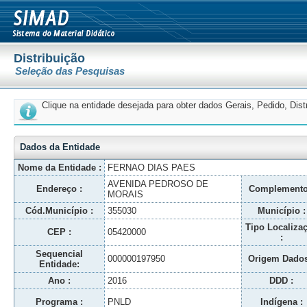
Distribuição
Seleção das Pesquisas
Clique na entidade desejada para obter dados Gerais, Pedido, Dis
Dados da Entidade
Nome da Entidade :
FERNAO DIAS PAES
AVENIDA PEDROSO DE
Endereço :
Complemento
MORAIS
Cód.Município :
355030
Município :
Tipo Localiza
CEP :
05420000
:
Sequencial
000000197950
Origem Dados
Entidade:
Ano :
2016
DDD :
Programa :
PNLD
Indígena :