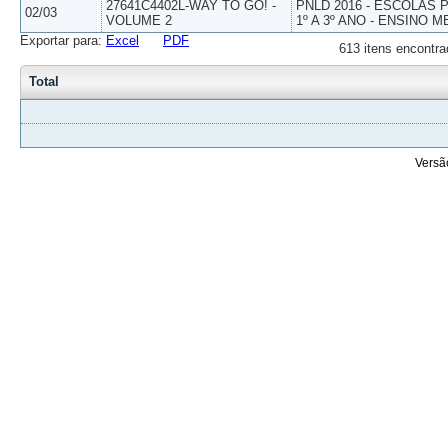
27641C4402L-WAY TO GO! -
PNLD 2016 - ESCOLAS
02/03
VOLUME 2
1º A 3º ANO - ENSINO M
Exportar para:
Excel
PDF
613 itens encontra
Total
Versã