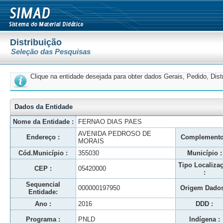
Distribuição
Seleção das Pesquisas
Clique na entidade desejada para obter dados Gerais, Pedido, Dis
Dados da Entidade
Nome da Entidade :
FERNAO DIAS PAES
AVENIDA PEDROSO DE
Endereço :
Complemento
MORAIS
Cód.Município :
355030
Município :
Tipo Localiza
CEP :
05420000
:
Sequencial
000000197950
Origem Dados
Entidade:
Ano :
2016
DDD :
Programa :
PNLD
Indígena :