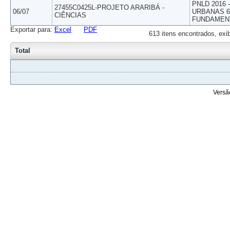
PNLD 2016
27455C0425L-PROJETO ARARIBÁ -
06/07
URBANAS 6º
CIÊNCIAS
FUNDAMEN
Exportar para:
Excel
PDF
613 itens encontrados, exi
Total
Versã