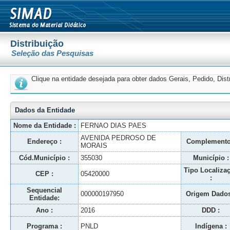
Distribuição
Seleção das Pesquisas
Clique na entidade desejada para obter dados Gerais, Pedido, Dis
Dados da Entidade
Nome da Entidade :
FERNAO DIAS PAES
AVENIDA PEDROSO DE
Endereço :
Complemento
MORAIS
Cód.Município :
355030
Município :
Tipo Localiza
CEP :
05420000
:
Sequencial
000000197950
Origem Dados
Entidade:
Ano :
2016
DDD :
Programa :
PNLD
Indígena :