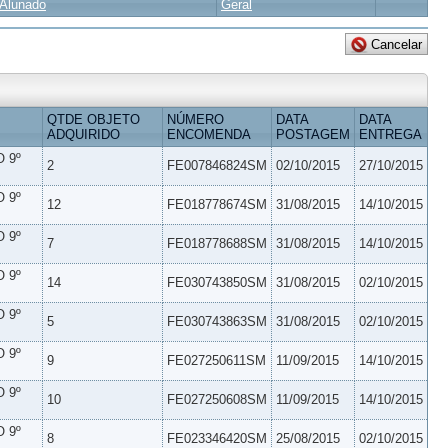
Alunado
Geral
QTDE OBJETO
NÚMERO
DATA
DATA
ADQUIRIDO
ENCOMENDA
POSTAGEM
ENTREGA
 9º
2
FE007846824SM
02/10/2015
27/10/2015
 9º
12
FE018778674SM
31/08/2015
14/10/2015
 9º
7
FE018778688SM
31/08/2015
14/10/2015
 9º
14
FE030743850SM
31/08/2015
02/10/2015
 9º
5
FE030743863SM
31/08/2015
02/10/2015
 9º
9
FE027250611SM
11/09/2015
14/10/2015
 9º
10
FE027250608SM
11/09/2015
14/10/2015
 9º
8
FE023346420SM
25/08/2015
02/10/2015