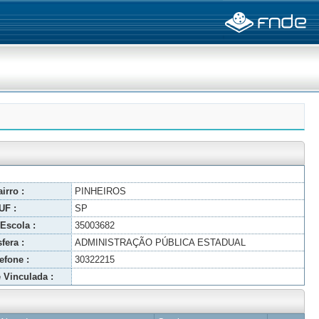
irro :
PINHEIROS
UF :
SP
Escola :
35003682
fera :
ADMINISTRAÇÃO PÚBLICA ESTADUAL
efone :
30322215
 Vinculada :