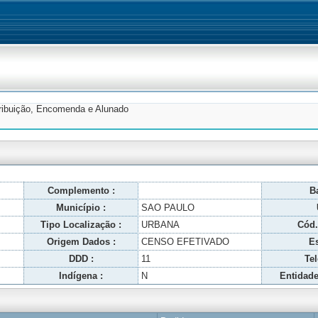
tribuição, Encomenda e Alunado
Complemento :
Ba
Município :
SAO PAULO
Tipo Localização :
URBANA
Cód.
Origem Dados :
CENSO EFETIVADO
Es
DDD :
11
Tel
Indígena :
N
Entidade