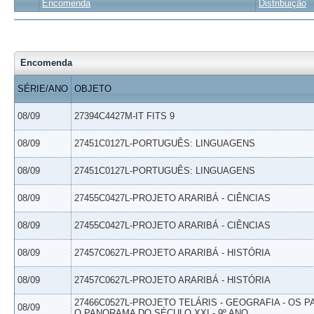
Encomenda
Distribuição
Encomenda
SÉRIE/ANO
OBJETO
08/09
27394C4427M-IT FITS 9
08/09
27451C0127L-PORTUGUÊS: LINGUAGENS
08/09
27451C0127L-PORTUGUÊS: LINGUAGENS
08/09
27455C0427L-PROJETO ARARIBÁ - CIÊNCIAS
08/09
27455C0427L-PROJETO ARARIBÁ - CIÊNCIAS
08/09
27457C0627L-PROJETO ARARIBÁ - HISTÓRIA
08/09
27457C0627L-PROJETO ARARIBÁ - HISTÓRIA
27466C0527L-PROJETO TELÁRIS - GEOGRAFIA - OS 
08/09
O PANORAMA DO SÉCULO XXI - 9º ANO