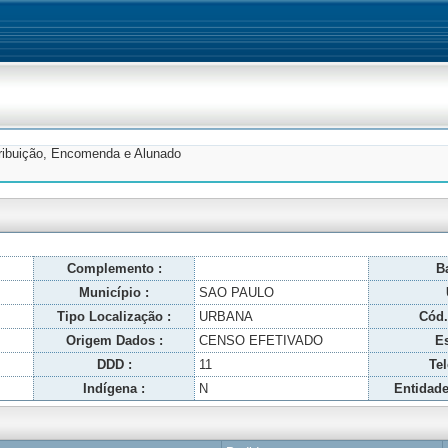
tribuição, Encomenda e Alunado
Complemento :
Ba
Município :
SAO PAULO
Tipo Localização :
URBANA
Cód.
Origem Dados :
CENSO EFETIVADO
Es
DDD :
11
Tel
Indígena :
N
Entidade