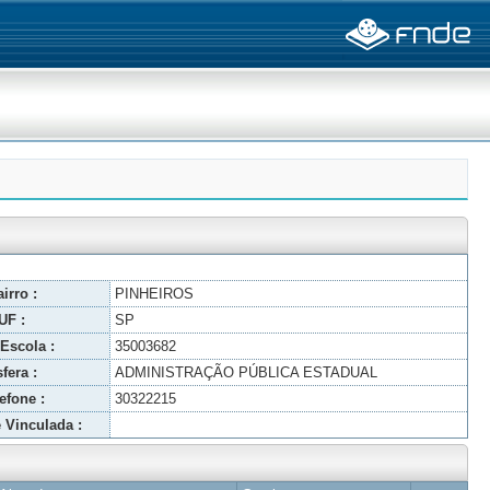
irro :
PINHEIROS
UF :
SP
Escola :
35003682
fera :
ADMINISTRAÇÃO PÚBLICA ESTADUAL
efone :
30322215
 Vinculada :