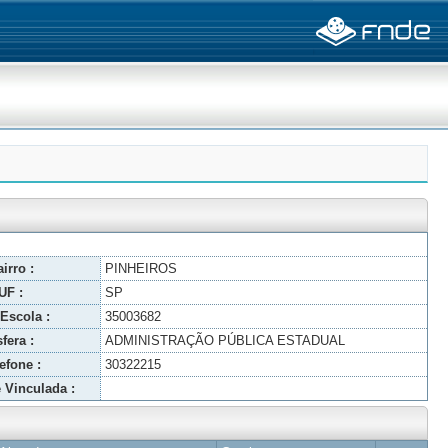
irro :
PINHEIROS
UF :
SP
Escola :
35003682
fera :
ADMINISTRAÇÃO PÚBLICA ESTADUAL
efone :
30322215
 Vinculada :