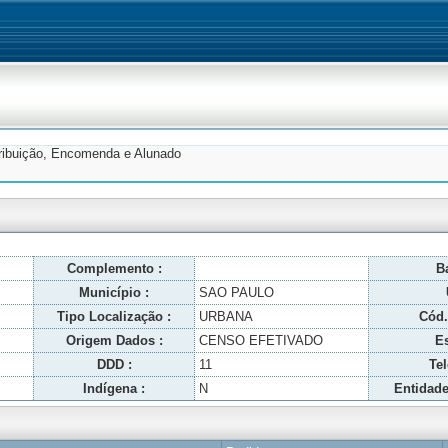
tribuição, Encomenda e Alunado
Complemento :
Ba
Município :
SAO PAULO
Tipo Localização :
URBANA
Cód.
Origem Dados :
CENSO EFETIVADO
Es
DDD :
11
Tel
Indígena :
N
Entidade