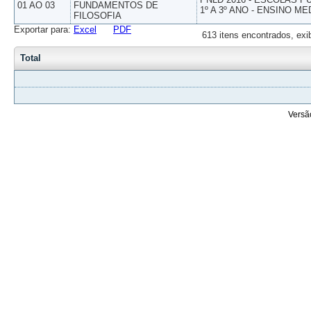
01 AO 03
FUNDAMENTOS DE
1º A 3º ANO - ENSINO ME
FILOSOFIA
Exportar para:
Excel
PDF
613 itens encontrados, exi
Total
Versã