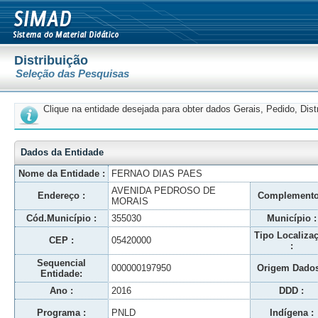
Distribuição
Seleção das Pesquisas
Clique na entidade desejada para obter dados Gerais, Pedido, Dis
Dados da Entidade
Nome da Entidade :
FERNAO DIAS PAES
AVENIDA PEDROSO DE
Endereço :
Complemento
MORAIS
Cód.Município :
355030
Município :
Tipo Localiza
CEP :
05420000
:
Sequencial
000000197950
Origem Dados
Entidade:
Ano :
2016
DDD :
Programa :
PNLD
Indígena :