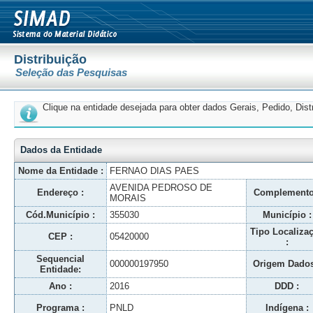
Distribuição
Seleção das Pesquisas
Clique na entidade desejada para obter dados Gerais, Pedido, Dis
Dados da Entidade
Nome da Entidade :
FERNAO DIAS PAES
AVENIDA PEDROSO DE
Endereço :
Complemento
MORAIS
Cód.Município :
355030
Município :
Tipo Localiza
CEP :
05420000
:
Sequencial
000000197950
Origem Dados
Entidade:
Ano :
2016
DDD :
Programa :
PNLD
Indígena :