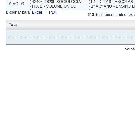
42406L2828L-SOCIOLOGIA
PNLD 2016 - ESCOLAS
01 AO 03
HOJE - VOLUME ÚNICO
1º A 3º ANO - ENSINO 
Exportar para:
Excel
PDF
613 itens encontrados, exi
Total
Versã