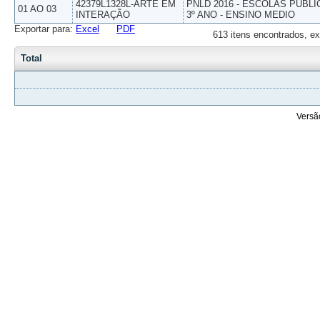
42379L1328L-ARTE EM
PNLD 2016 - ESCOLAS PUBLI
01 AO 03
INTERAÇÃO
3º ANO - ENSINO MEDIO
Exportar para:
Excel
PDF
613 itens encontrados, ex
Total
Versã