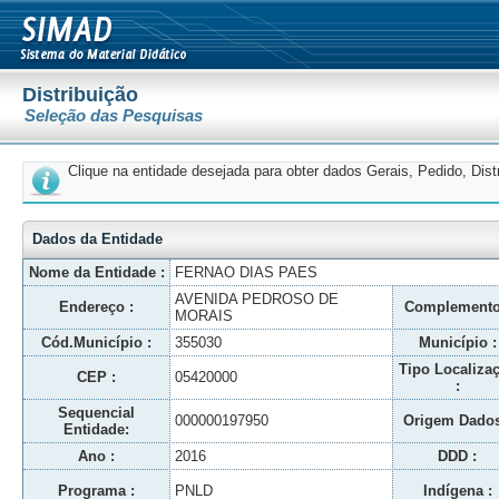
Distribuição
Seleção das Pesquisas
Clique na entidade desejada para obter dados Gerais, Pedido, Dis
Dados da Entidade
Nome da Entidade :
FERNAO DIAS PAES
AVENIDA PEDROSO DE
Endereço :
Complemento
MORAIS
Cód.Município :
355030
Município :
Tipo Localiza
CEP :
05420000
:
Sequencial
000000197950
Origem Dados
Entidade:
Ano :
2016
DDD :
Programa :
PNLD
Indígena :