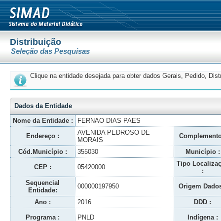
Distribuição
Seleção das Pesquisas
Clique na entidade desejada para obter dados Gerais, Pedido, Dis
Dados da Entidade
Nome da Entidade :
FERNAO DIAS PAES
AVENIDA PEDROSO DE
Endereço :
Complemento
MORAIS
Cód.Município :
355030
Município :
Tipo Localiza
CEP :
05420000
:
Sequencial
000000197950
Origem Dados
Entidade:
Ano :
2016
DDD :
Programa :
PNLD
Indígena :