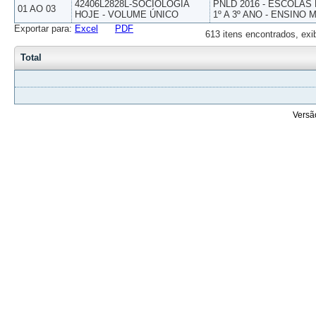
42406L2828L-SOCIOLOGIA
PNLD 2016 - ESCOLAS
01 AO 03
HOJE - VOLUME ÚNICO
1º A 3º ANO - ENSINO 
Exportar para:
Excel
PDF
613 itens encontrados, exi
Total
Versã