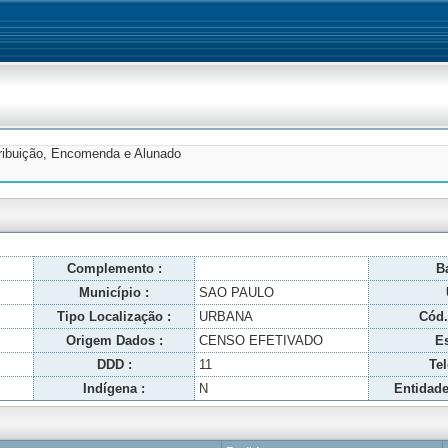
tribuição, Encomenda e Alunado
Complemento :
Ba
Município :
SAO PAULO
Tipo Localização :
URBANA
Cód.
Origem Dados :
CENSO EFETIVADO
Es
DDD :
11
Tel
Indígena :
N
Entidade