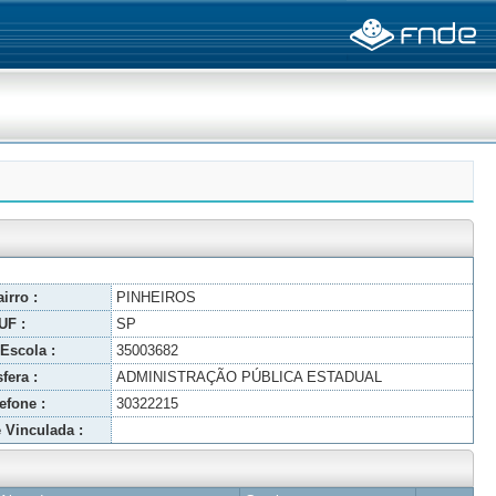
irro :
PINHEIROS
UF :
SP
Escola :
35003682
fera :
ADMINISTRAÇÃO PÚBLICA ESTADUAL
efone :
30322215
 Vinculada :