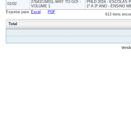
27641C4401L-WAY TO GO! -
PNLD 2016 - ESCOLAS
01/02
VOLUME 1
1º A 3º ANO - ENSINO M
Exportar para:
Excel
PDF
613 itens enco
Total
Versã