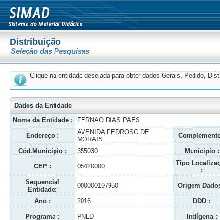
Distribuição
Seleção das Pesquisas
Clique na entidade desejada para obter dados Gerais, Pedido, Dis
Dados da Entidade
Nome da Entidade :
FERNAO DIAS PAES
AVENIDA PEDROSO DE
Endereço :
Complemento
MORAIS
Cód.Município :
355030
Município :
Tipo Localiza
CEP :
05420000
:
Sequencial
000000197950
Origem Dados
Entidade:
Ano :
2016
DDD :
Programa :
PNLD
Indígena :