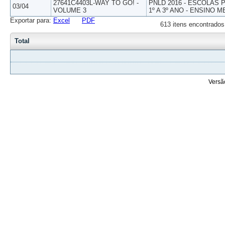
27641C4403L-WAY TO GO! -
PNLD 2016 - ESCOLAS
03/04
VOLUME 3
1º A 3º ANO - ENSINO M
Exportar para:
Excel
PDF
613 itens encontrados
Total
Versã