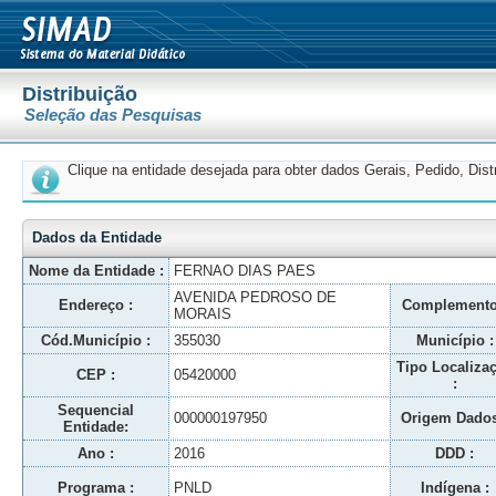
Distribuição
Seleção das Pesquisas
Clique na entidade desejada para obter dados Gerais, Pedido, Dis
Dados da Entidade
Nome da Entidade :
FERNAO DIAS PAES
AVENIDA PEDROSO DE
Endereço :
Complemento
MORAIS
Cód.Município :
355030
Município :
Tipo Localiza
CEP :
05420000
:
Sequencial
000000197950
Origem Dados
Entidade:
Ano :
2016
DDD :
Programa :
PNLD
Indígena :