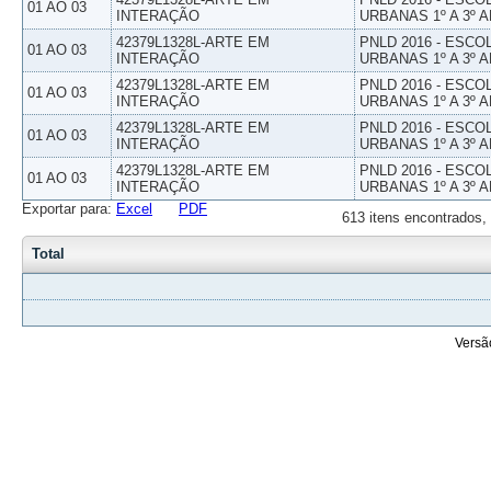
01 AO 03
INTERAÇÃO
URBANAS 1º A 3º 
42379L1328L-ARTE EM
PNLD 2016 - ESCO
01 AO 03
INTERAÇÃO
URBANAS 1º A 3º 
42379L1328L-ARTE EM
PNLD 2016 - ESCO
01 AO 03
INTERAÇÃO
URBANAS 1º A 3º 
42379L1328L-ARTE EM
PNLD 2016 - ESCO
01 AO 03
INTERAÇÃO
URBANAS 1º A 3º 
42379L1328L-ARTE EM
PNLD 2016 - ESCO
01 AO 03
INTERAÇÃO
URBANAS 1º A 3º 
Exportar para:
Excel
PDF
613 itens encontrados,
Total
Versã