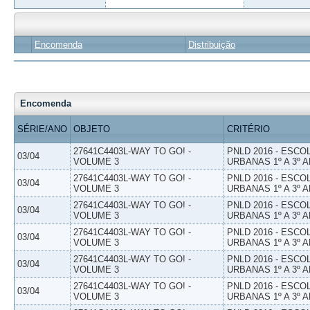
Encomenda
Distribuição
Encomenda
SÉRIE/ANO
OBJETO
CRITÉRIO
27641C4403L-WAY TO GO! -
PNLD 2016 - ESCO
03/04
VOLUME 3
URBANAS 1º A 3º 
27641C4403L-WAY TO GO! -
PNLD 2016 - ESCO
03/04
VOLUME 3
URBANAS 1º A 3º 
27641C4403L-WAY TO GO! -
PNLD 2016 - ESCO
03/04
VOLUME 3
URBANAS 1º A 3º 
27641C4403L-WAY TO GO! -
PNLD 2016 - ESCO
03/04
VOLUME 3
URBANAS 1º A 3º 
27641C4403L-WAY TO GO! -
PNLD 2016 - ESCO
03/04
VOLUME 3
URBANAS 1º A 3º 
27641C4403L-WAY TO GO! -
PNLD 2016 - ESCO
03/04
VOLUME 3
URBANAS 1º A 3º 