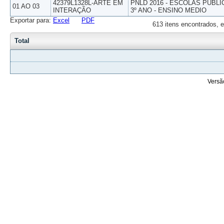
42379L1328L-ARTE EM
PNLD 2016 - ESCOLAS PUBLI
01 AO 03
INTERAÇÃO
3º ANO - ENSINO MEDIO
Exportar para:
Excel
PDF
613 itens encontrados, e
Total
Versã