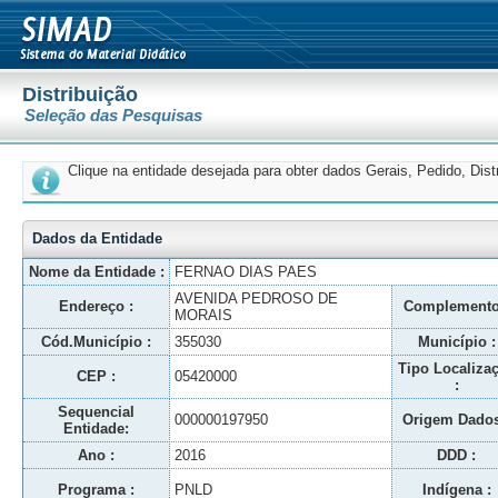
Distribuição
Seleção das Pesquisas
Clique na entidade desejada para obter dados Gerais, Pedido, Dis
Dados da Entidade
Nome da Entidade :
FERNAO DIAS PAES
AVENIDA PEDROSO DE
Endereço :
Complemento
MORAIS
Cód.Município :
355030
Município :
Tipo Localiza
CEP :
05420000
:
Sequencial
000000197950
Origem Dados
Entidade:
Ano :
2016
DDD :
Programa :
PNLD
Indígena :