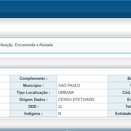
tribuição, Encomenda e Alunado
Complemento :
Ba
Município :
SAO PAULO
Tipo Localização :
URBANA
Cód.
Origem Dados :
CENSO EFETIVADO
Es
DDD :
11
Tel
Indígena :
N
Entidade