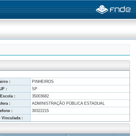
irro :
PINHEIROS
UF :
SP
Escola :
35003682
fera :
ADMINISTRAÇÃO PÚBLICA ESTADUAL
efone :
30322215
 Vinculada :