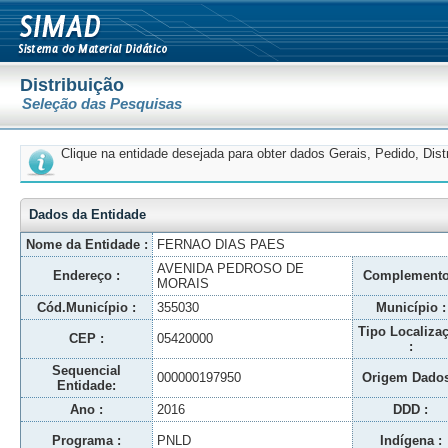
Distribuição
Seleção das Pesquisas
Clique na entidade desejada para obter dados Gerais, Pedido, Dis
Dados da Entidade
Nome da Entidade :
FERNAO DIAS PAES
AVENIDA PEDROSO DE
Endereço :
Complemento
MORAIS
Cód.Município :
355030
Município :
Tipo Localiza
CEP :
05420000
:
Sequencial
000000197950
Origem Dados
Entidade:
Ano :
2016
DDD :
Programa :
PNLD
Indígena :