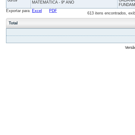
08/09
URBANAS
MATEMÁTICA - 9º ANO
FUNDAM
Exportar para:
Excel
PDF
613 itens encontrados, exi
Total
Versã