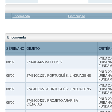
Encomenda
Distribuição
Encomenda
SÉRIE/ANO
OBJETO
CRITÉR
PNLD 20
08/09
27394C4427M-IT FITS 9
URBANAS
FUNDAM
PNLD 20
08/09
27451C0127L-PORTUGUÊS: LINGUAGENS
URBANAS
FUNDAM
PNLD 20
08/09
27451C0127L-PORTUGUÊS: LINGUAGENS
URBANAS
FUNDAM
PNLD 20
27455C0427L-PROJETO ARARIBÁ -
08/09
URBANAS
CIÊNCIAS
FUNDAM