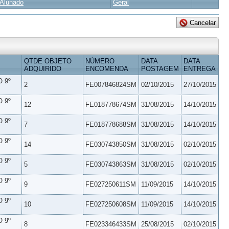
Alunado
Geral
QTDE OBJETO
NÚMERO
DATA
DATA
ADQUIRIDO
ENCOMENDA
POSTAGEM
ENTREGA
 9º
2
FE007846824SM
02/10/2015
27/10/2015
 9º
12
FE018778674SM
31/08/2015
14/10/2015
 9º
7
FE018778688SM
31/08/2015
14/10/2015
 9º
14
FE030743850SM
31/08/2015
02/10/2015
 9º
5
FE030743863SM
31/08/2015
02/10/2015
 9º
9
FE027250611SM
11/09/2015
14/10/2015
 9º
10
FE027250608SM
11/09/2015
14/10/2015
 9º
8
FE023346433SM
25/08/2015
02/10/2015