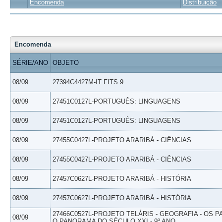
Encomenda
Distribuição
Encomenda
SÉRIE/ANO
OBJETO
08/09
27394C4427M-IT FITS 9
08/09
27451C0127L-PORTUGUÊS: LINGUAGENS
08/09
27451C0127L-PORTUGUÊS: LINGUAGENS
08/09
27455C0427L-PROJETO ARARIBÁ - CIÊNCIAS
08/09
27455C0427L-PROJETO ARARIBÁ - CIÊNCIAS
08/09
27457C0627L-PROJETO ARARIBÁ - HISTÓRIA
08/09
27457C0627L-PROJETO ARARIBÁ - HISTÓRIA
27466C0527L-PROJETO TELÁRIS - GEOGRAFIA - OS 
08/09
O PANORAMA DO SÉCULO XXI - 9º ANO