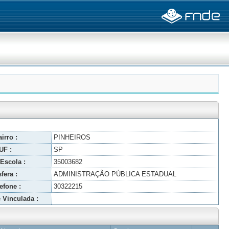
irro :
PINHEIROS
UF :
SP
Escola :
35003682
fera :
ADMINISTRAÇÃO PÚBLICA ESTADUAL
efone :
30322215
 Vinculada :