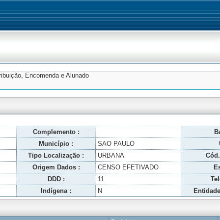
tribuição, Encomenda e Alunado
Complemento :
Ba
Município :
SAO PAULO
Tipo Localização :
URBANA
Cód.
Origem Dados :
CENSO EFETIVADO
Es
DDD :
11
Tel
Indígena :
N
Entidade