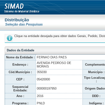
Distribuição
Seleção das Pesquisas
Clique na entidade desejada para obter dados Gerais, Pedido, Dis
Dados da Entidade
Nome da Entidade :
FERNAO DIAS PAES
AVENIDA PEDROSO DE
Endereço :
Complemento
MORAIS
Cód.Município :
355030
Município :
Tipo Localiza
CEP :
05420000
:
Sequencial
000000197950
Origem Dados
Entidade:
Ano :
2016
DDD :
Programa :
PNLD
Indígena :