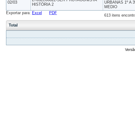
02/03
URBANAS 1º A 3
HISTÓRIA 2
MEDIO
Exportar para:
Excel
PDF
613 itens encontr
Total
Versã