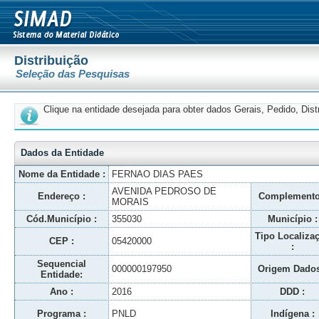
Distribuição
Seleção das Pesquisas
Clique na entidade desejada para obter dados Gerais, Pedido, Dis
Dados da Entidade
Nome da Entidade :
FERNAO DIAS PAES
AVENIDA PEDROSO DE
Endereço :
Complemento
MORAIS
Cód.Município :
355030
Município :
Tipo Localiza
CEP :
05420000
:
Sequencial
000000197950
Origem Dados
Entidade:
Ano :
2016
DDD :
Programa :
PNLD
Indígena :