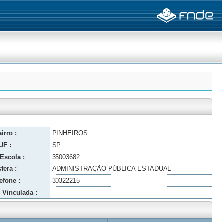
irro :
PINHEIROS
UF :
SP
Escola :
35003682
fera :
ADMINISTRAÇÃO PÚBLICA ESTADUAL
efone :
30322215
 Vinculada :