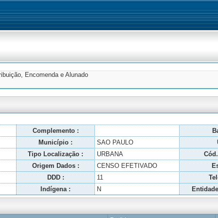
tribuição, Encomenda e Alunado
Complemento :
Ba
Município :
SAO PAULO
Tipo Localização :
URBANA
Cód.
Origem Dados :
CENSO EFETIVADO
Es
DDD :
11
Tel
Indígena :
N
Entidade