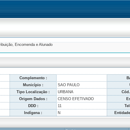
tribuição, Encomenda e Alunado
Complemento :
Ba
Município :
SAO PAULO
Tipo Localização :
URBANA
Cód.
Origem Dados :
CENSO EFETIVADO
Es
DDD :
11
Tel
Indígena :
N
Entidade