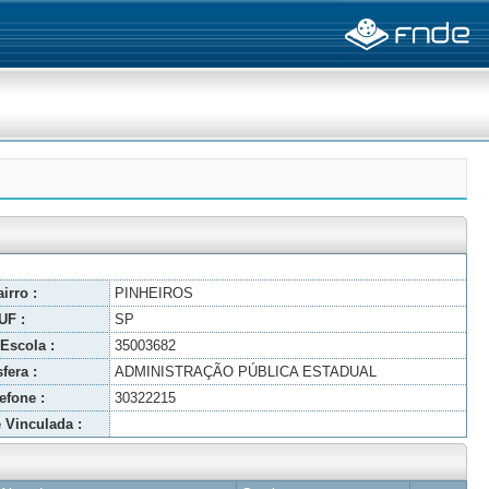
irro :
PINHEIROS
UF :
SP
Escola :
35003682
fera :
ADMINISTRAÇÃO PÚBLICA ESTADUAL
efone :
30322215
 Vinculada :