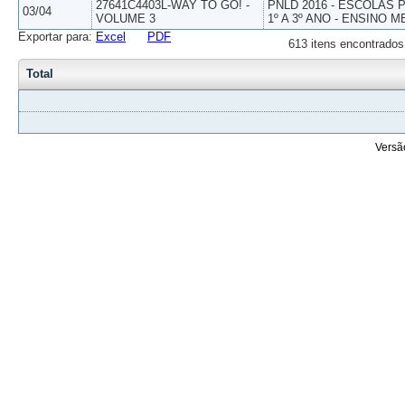
27641C4403L-WAY TO GO! -
PNLD 2016 - ESCOLAS
03/04
VOLUME 3
1º A 3º ANO - ENSINO M
Exportar para:
Excel
PDF
613 itens encontrados
Total
Versã