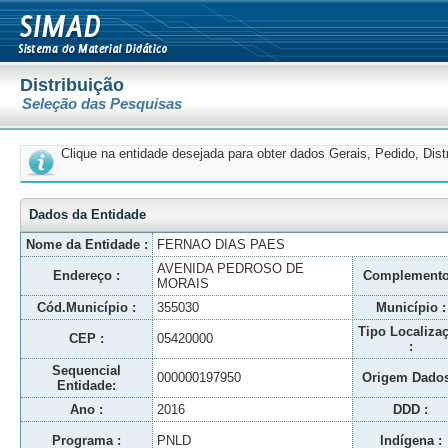
Distribuição
Seleção das Pesquisas
Clique na entidade desejada para obter dados Gerais, Pedido, Dis
Dados da Entidade
Nome da Entidade :
FERNAO DIAS PAES
AVENIDA PEDROSO DE
Endereço :
Complemento
MORAIS
Cód.Município :
355030
Município :
Tipo Localiza
CEP :
05420000
:
Sequencial
000000197950
Origem Dados
Entidade:
Ano :
2016
DDD :
Programa :
PNLD
Indígena :