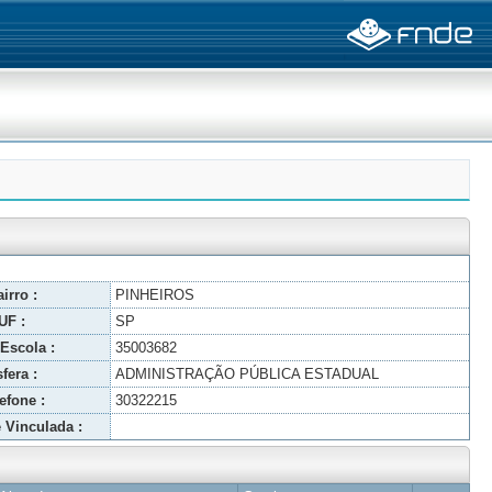
irro :
PINHEIROS
UF :
SP
Escola :
35003682
fera :
ADMINISTRAÇÃO PÚBLICA ESTADUAL
efone :
30322215
 Vinculada :