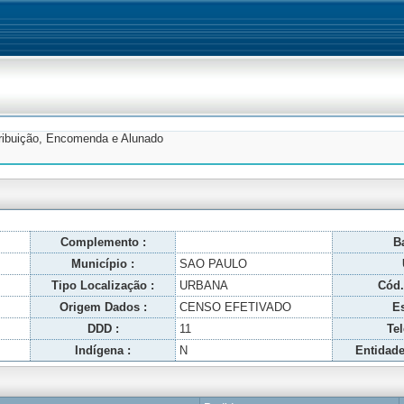
tribuição, Encomenda e Alunado
Complemento :
Ba
Município :
SAO PAULO
Tipo Localização :
URBANA
Cód.
Origem Dados :
CENSO EFETIVADO
Es
DDD :
11
Tel
Indígena :
N
Entidade