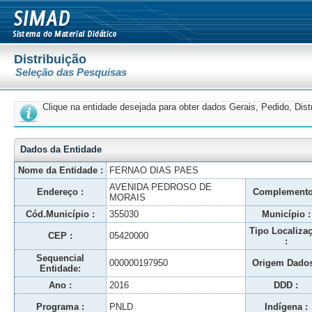
Distribuição
Seleção das Pesquisas
Clique na entidade desejada para obter dados Gerais, Pedido, Dis
Dados da Entidade
Nome da Entidade :
FERNAO DIAS PAES
AVENIDA PEDROSO DE
Endereço :
Complemento
MORAIS
Cód.Município :
355030
Município :
Tipo Localiza
CEP :
05420000
:
Sequencial
000000197950
Origem Dados
Entidade:
Ano :
2016
DDD :
Programa :
PNLD
Indígena :