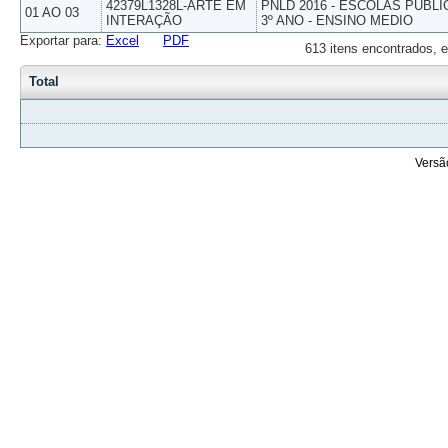
42379L1328L-ARTE EM
PNLD 2016 - ESCOLAS PUBLI
01 AO 03
INTERAÇÃO
3º ANO - ENSINO MEDIO
Exportar para:
Excel
PDF
613 itens encontrados, e
Total
Versã