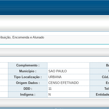
tribuição, Encomenda e Alunado
Complemento :
Ba
Município :
SAO PAULO
Tipo Localização :
URBANA
Cód.
Origem Dados :
CENSO EFETIVADO
Es
DDD :
11
Tel
Indígena :
N
Entidade