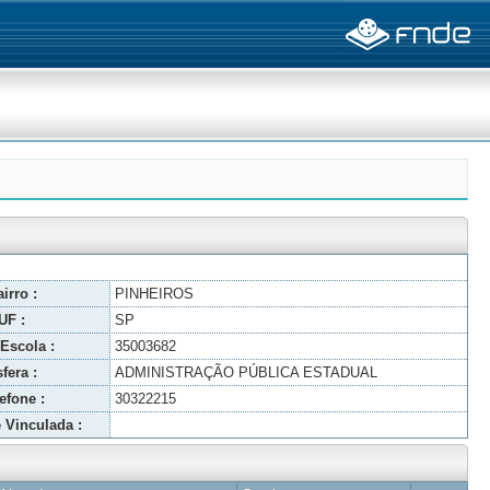
irro :
PINHEIROS
UF :
SP
Escola :
35003682
fera :
ADMINISTRAÇÃO PÚBLICA ESTADUAL
efone :
30322215
 Vinculada :