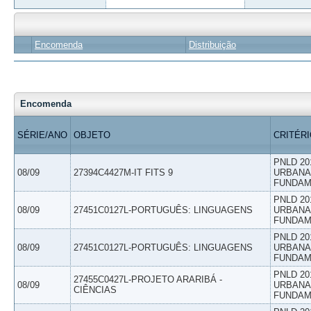
Encomenda
Distribuição
Encomenda
SÉRIE/ANO
OBJETO
CRITÉR
PNLD 20
08/09
27394C4427M-IT FITS 9
URBANAS
FUNDAM
PNLD 20
08/09
27451C0127L-PORTUGUÊS: LINGUAGENS
URBANAS
FUNDAM
PNLD 20
08/09
27451C0127L-PORTUGUÊS: LINGUAGENS
URBANAS
FUNDAM
PNLD 20
27455C0427L-PROJETO ARARIBÁ -
08/09
URBANAS
CIÊNCIAS
FUNDAM