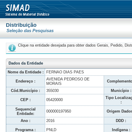
Distribuição
Seleção das Pesquisas
Clique na entidade desejada para obter dados Gerais, Pedido, Dis
Dados da Entidade
Nome da Entidade :
FERNAO DIAS PAES
AVENIDA PEDROSO DE
Endereço :
Complemento
MORAIS
Cód.Município :
355030
Município :
Tipo Localiza
CEP :
05420000
:
Sequencial
000000197950
Origem Dados
Entidade:
Ano :
2016
DDD :
Programa :
PNLD
Indígena :