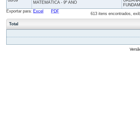
08/09
URBANAS
MATEMÁTICA - 9º ANO
FUNDAM
Exportar para:
Excel
PDF
613 itens encontrados, exi
Total
Versã