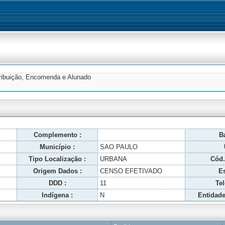
tribuição, Encomenda e Alunado
Complemento :
Ba
Município :
SAO PAULO
Tipo Localização :
URBANA
Cód.
Origem Dados :
CENSO EFETIVADO
Es
DDD :
11
Tel
Indígena :
N
Entidade