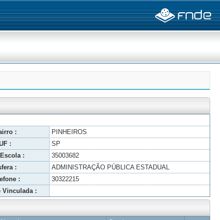
irro :
PINHEIROS
UF :
SP
Escola :
35003682
fera :
ADMINISTRAÇÃO PÚBLICA ESTADUAL
efone :
30322215
 Vinculada :