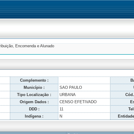
tribuição, Encomenda e Alunado
Complemento :
Ba
Município :
SAO PAULO
Tipo Localização :
URBANA
Cód.
Origem Dados :
CENSO EFETIVADO
Es
DDD :
11
Tel
Indígena :
N
Entidade