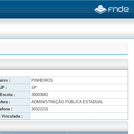
irro :
PINHEIROS
UF :
SP
Escola :
35003682
fera :
ADMINISTRAÇÃO PÚBLICA ESTADUAL
efone :
30322215
 Vinculada :