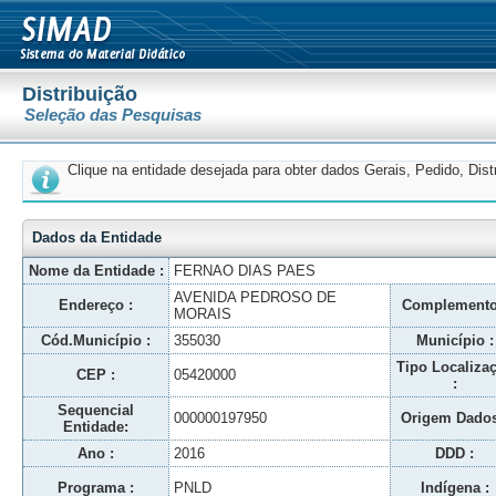
Distribuição
Seleção das Pesquisas
Clique na entidade desejada para obter dados Gerais, Pedido, Dis
Dados da Entidade
Nome da Entidade :
FERNAO DIAS PAES
AVENIDA PEDROSO DE
Endereço :
Complemento
MORAIS
Cód.Município :
355030
Município :
Tipo Localiza
CEP :
05420000
:
Sequencial
000000197950
Origem Dados
Entidade:
Ano :
2016
DDD :
Programa :
PNLD
Indígena :