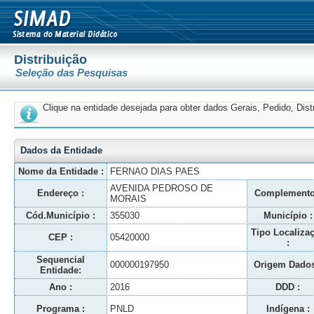
Distribuição
Seleção das Pesquisas
Clique na entidade desejada para obter dados Gerais, Pedido, Dis
Dados da Entidade
Nome da Entidade :
FERNAO DIAS PAES
AVENIDA PEDROSO DE
Endereço :
Complemento
MORAIS
Cód.Município :
355030
Município :
Tipo Localiza
CEP :
05420000
:
Sequencial
000000197950
Origem Dados
Entidade:
Ano :
2016
DDD :
Programa :
PNLD
Indígena :