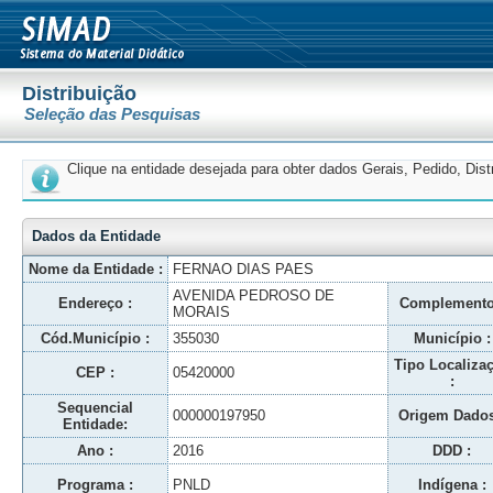
Distribuição
Seleção das Pesquisas
Clique na entidade desejada para obter dados Gerais, Pedido, Dis
Dados da Entidade
Nome da Entidade :
FERNAO DIAS PAES
AVENIDA PEDROSO DE
Endereço :
Complemento
MORAIS
Cód.Município :
355030
Município :
Tipo Localiza
CEP :
05420000
:
Sequencial
000000197950
Origem Dados
Entidade:
Ano :
2016
DDD :
Programa :
PNLD
Indígena :