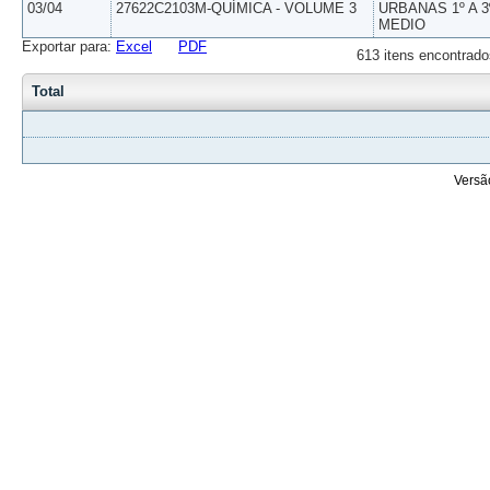
03/04
27622C2103M-QUÍMICA - VOLUME 3
URBANAS 1º A 3
MEDIO
Exportar para:
Excel
PDF
613 itens encontrado
Total
Versã