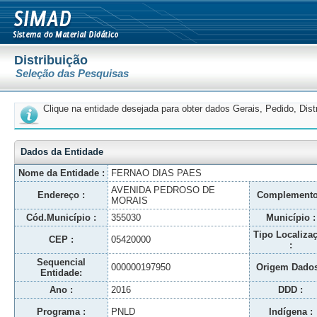
Distribuição
Seleção das Pesquisas
Clique na entidade desejada para obter dados Gerais, Pedido, Dis
Dados da Entidade
Nome da Entidade :
FERNAO DIAS PAES
AVENIDA PEDROSO DE
Endereço :
Complemento
MORAIS
Cód.Município :
355030
Município :
Tipo Localiza
CEP :
05420000
:
Sequencial
000000197950
Origem Dados
Entidade:
Ano :
2016
DDD :
Programa :
PNLD
Indígena :