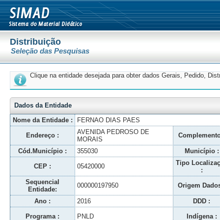
Distribuição
Seleção das Pesquisas
Clique na entidade desejada para obter dados Gerais, Pedido, Dis
Dados da Entidade
Nome da Entidade :
FERNAO DIAS PAES
AVENIDA PEDROSO DE
Endereço :
Complemento
MORAIS
Cód.Município :
355030
Município :
Tipo Localiza
CEP :
05420000
:
Sequencial
000000197950
Origem Dados
Entidade:
Ano :
2016
DDD :
Programa :
PNLD
Indígena :