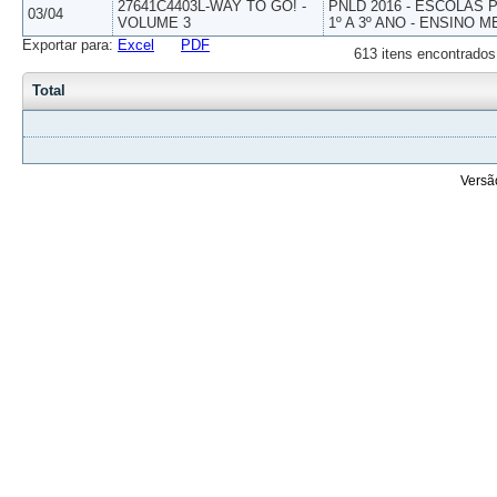
27641C4403L-WAY TO GO! -
PNLD 2016 - ESCOLAS
03/04
VOLUME 3
1º A 3º ANO - ENSINO M
Exportar para:
Excel
PDF
613 itens encontrados
Total
Versã