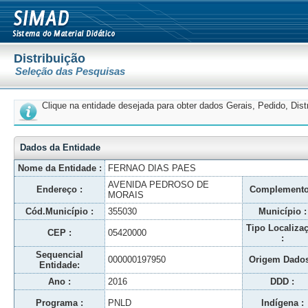
Distribuição
Seleção das Pesquisas
Clique na entidade desejada para obter dados Gerais, Pedido, Dis
Dados da Entidade
Nome da Entidade :
FERNAO DIAS PAES
AVENIDA PEDROSO DE
Endereço :
Complemento
MORAIS
Cód.Município :
355030
Município :
Tipo Localiza
CEP :
05420000
:
Sequencial
000000197950
Origem Dados
Entidade:
Ano :
2016
DDD :
Programa :
PNLD
Indígena :