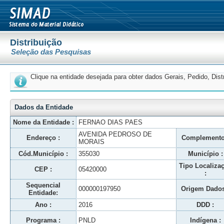
Distribuição
Seleção das Pesquisas
Clique na entidade desejada para obter dados Gerais, Pedido, Dis
Dados da Entidade
Nome da Entidade :
FERNAO DIAS PAES
AVENIDA PEDROSO DE
Endereço :
Complemento
MORAIS
Cód.Município :
355030
Município :
Tipo Localiza
CEP :
05420000
:
Sequencial
000000197950
Origem Dados
Entidade:
Ano :
2016
DDD :
Programa :
PNLD
Indígena :