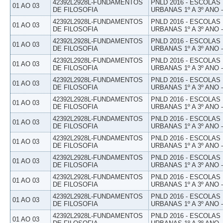
42392L2928L-FUNDAMENTOS
PNLD 2016 - ESCOLAS
01 AO 03
DE FILOSOFIA
URBANAS 1º A 3º ANO 
42392L2928L-FUNDAMENTOS
PNLD 2016 - ESCOLAS
01 AO 03
DE FILOSOFIA
URBANAS 1º A 3º ANO 
42392L2928L-FUNDAMENTOS
PNLD 2016 - ESCOLAS
01 AO 03
DE FILOSOFIA
URBANAS 1º A 3º ANO 
42392L2928L-FUNDAMENTOS
PNLD 2016 - ESCOLAS
01 AO 03
DE FILOSOFIA
URBANAS 1º A 3º ANO 
42392L2928L-FUNDAMENTOS
PNLD 2016 - ESCOLAS
01 AO 03
DE FILOSOFIA
URBANAS 1º A 3º ANO 
42392L2928L-FUNDAMENTOS
PNLD 2016 - ESCOLAS
01 AO 03
DE FILOSOFIA
URBANAS 1º A 3º ANO 
42392L2928L-FUNDAMENTOS
PNLD 2016 - ESCOLAS
01 AO 03
DE FILOSOFIA
URBANAS 1º A 3º ANO 
42392L2928L-FUNDAMENTOS
PNLD 2016 - ESCOLAS
01 AO 03
DE FILOSOFIA
URBANAS 1º A 3º ANO 
42392L2928L-FUNDAMENTOS
PNLD 2016 - ESCOLAS
01 AO 03
DE FILOSOFIA
URBANAS 1º A 3º ANO 
42392L2928L-FUNDAMENTOS
PNLD 2016 - ESCOLAS
01 AO 03
DE FILOSOFIA
URBANAS 1º A 3º ANO 
42392L2928L-FUNDAMENTOS
PNLD 2016 - ESCOLAS
01 AO 03
DE FILOSOFIA
URBANAS 1º A 3º ANO 
42392L2928L-FUNDAMENTOS
PNLD 2016 - ESCOLAS
01 AO 03