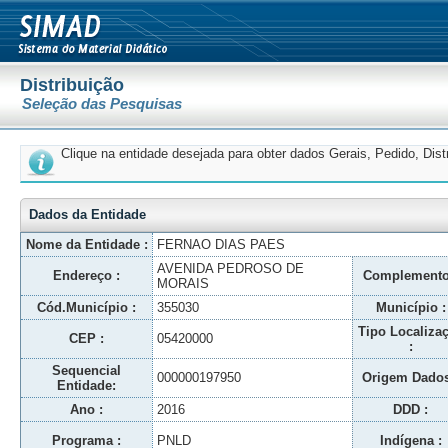
Distribuição
Seleção das Pesquisas
Clique na entidade desejada para obter dados Gerais, Pedido, Dis
Dados da Entidade
Nome da Entidade :
FERNAO DIAS PAES
AVENIDA PEDROSO DE
Endereço :
Complemento
MORAIS
Cód.Município :
355030
Município :
Tipo Localiza
CEP :
05420000
:
Sequencial
000000197950
Origem Dados
Entidade:
Ano :
2016
DDD :
Programa :
PNLD
Indígena :