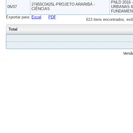
PNLD 2016
27455C0425L-PROJETO ARARIBÁ -
06/07
URBANAS 6º
CIÊNCIAS
FUNDAMEN
Exportar para:
Excel
PDF
613 itens encontrados, exi
Total
Versã