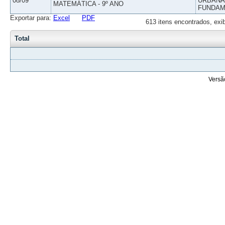
08/09
URBANAS
MATEMÁTICA - 9º ANO
FUNDAM
Exportar para:
Excel
PDF
613 itens encontrados, exi
Total
Versã