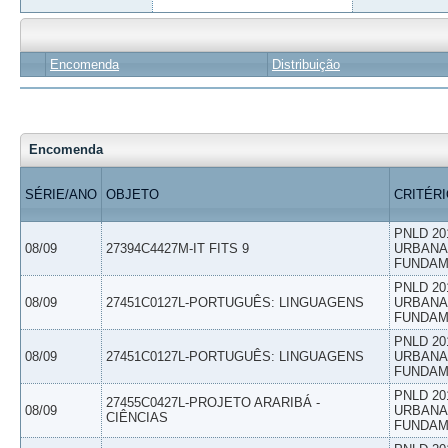
Encomenda
Distribuição
Encomenda
SÉRIE/ANO
OBJETO
CRITÉR
PNLD 20
08/09
27394C4427M-IT FITS 9
URBANAS
FUNDAM
PNLD 20
08/09
27451C0127L-PORTUGUÊS: LINGUAGENS
URBANAS
FUNDAM
PNLD 20
08/09
27451C0127L-PORTUGUÊS: LINGUAGENS
URBANAS
FUNDAM
PNLD 20
27455C0427L-PROJETO ARARIBÁ -
08/09
URBANAS
CIÊNCIAS
FUNDAM