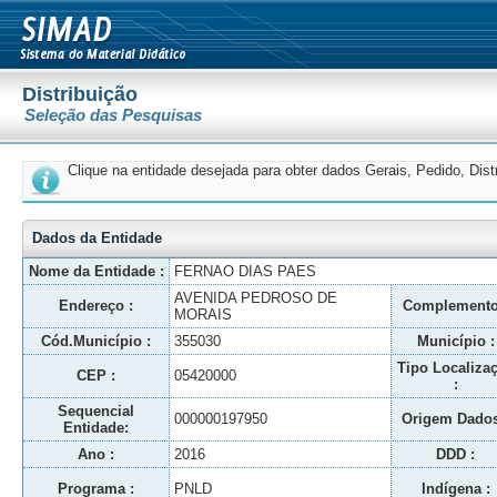
Distribuição
Seleção das Pesquisas
Clique na entidade desejada para obter dados Gerais, Pedido, Dis
Dados da Entidade
Nome da Entidade :
FERNAO DIAS PAES
AVENIDA PEDROSO DE
Endereço :
Complemento
MORAIS
Cód.Município :
355030
Município :
Tipo Localiza
CEP :
05420000
:
Sequencial
000000197950
Origem Dados
Entidade:
Ano :
2016
DDD :
Programa :
PNLD
Indígena :