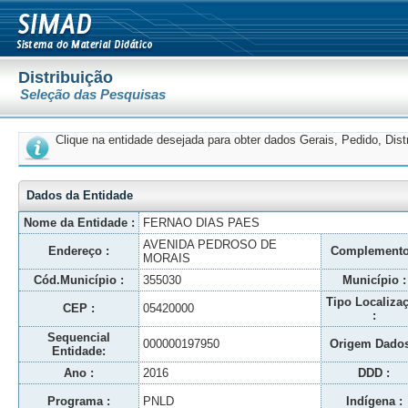
Distribuição
Seleção das Pesquisas
Clique na entidade desejada para obter dados Gerais, Pedido, Dis
Dados da Entidade
Nome da Entidade :
FERNAO DIAS PAES
AVENIDA PEDROSO DE
Endereço :
Complemento
MORAIS
Cód.Município :
355030
Município :
Tipo Localiza
CEP :
05420000
:
Sequencial
000000197950
Origem Dados
Entidade:
Ano :
2016
DDD :
Programa :
PNLD
Indígena :