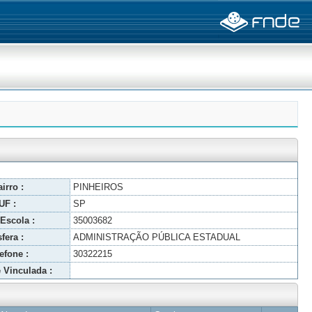
irro :
PINHEIROS
UF :
SP
Escola :
35003682
fera :
ADMINISTRAÇÃO PÚBLICA ESTADUAL
efone :
30322215
 Vinculada :