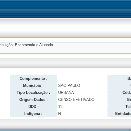
tribuição, Encomenda e Alunado
Complemento :
Ba
Município :
SAO PAULO
Tipo Localização :
URBANA
Cód.
Origem Dados :
CENSO EFETIVADO
Es
DDD :
11
Tel
Indígena :
N
Entidade