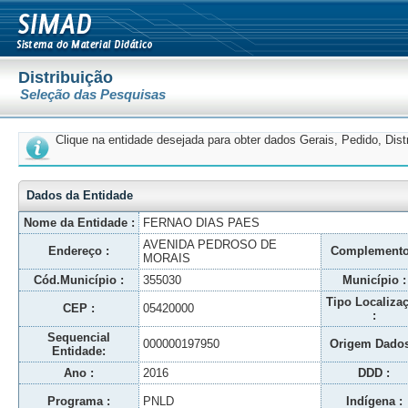
Distribuição
Seleção das Pesquisas
Clique na entidade desejada para obter dados Gerais, Pedido, Dis
Dados da Entidade
Nome da Entidade :
FERNAO DIAS PAES
AVENIDA PEDROSO DE
Endereço :
Complemento
MORAIS
Cód.Município :
355030
Município :
Tipo Localiza
CEP :
05420000
:
Sequencial
000000197950
Origem Dados
Entidade:
Ano :
2016
DDD :
Programa :
PNLD
Indígena :