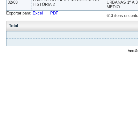
02/03
URBANAS 1º A 3
HISTÓRIA 2
MEDIO
Exportar para:
Excel
PDF
613 itens encontr
Total
Versã