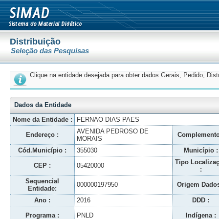
Distribuição
Seleção das Pesquisas
Clique na entidade desejada para obter dados Gerais, Pedido, Dis
Dados da Entidade
Nome da Entidade :
FERNAO DIAS PAES
AVENIDA PEDROSO DE
Endereço :
Complemento
MORAIS
Cód.Município :
355030
Município :
Tipo Localiza
CEP :
05420000
:
Sequencial
000000197950
Origem Dados
Entidade:
Ano :
2016
DDD :
Programa :
PNLD
Indígena :