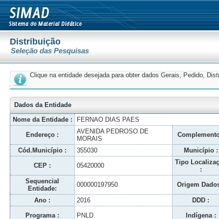
Distribuição
Seleção das Pesquisas
Clique na entidade desejada para obter dados Gerais, Pedido, Dis
Dados da Entidade
Nome da Entidade :
FERNAO DIAS PAES
AVENIDA PEDROSO DE
Endereço :
Complemento
MORAIS
Cód.Município :
355030
Município :
Tipo Localiza
CEP :
05420000
:
Sequencial
000000197950
Origem Dados
Entidade:
Ano :
2016
DDD :
Programa :
PNLD
Indígena :