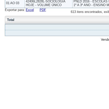
42406L2828L-SOCIOLOGIA
PNLD 2016 - ESCOLAS
01 AO 03
HOJE - VOLUME ÚNICO
1º A 3º ANO - ENSINO 
Exportar para:
Excel
PDF
613 itens encontrados, exi
Total
Versã