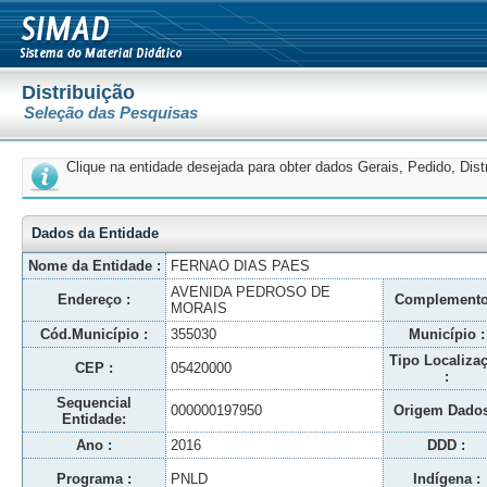
Distribuição
Seleção das Pesquisas
Clique na entidade desejada para obter dados Gerais, Pedido, Dis
Dados da Entidade
Nome da Entidade :
FERNAO DIAS PAES
AVENIDA PEDROSO DE
Endereço :
Complemento
MORAIS
Cód.Município :
355030
Município :
Tipo Localiza
CEP :
05420000
:
Sequencial
000000197950
Origem Dados
Entidade:
Ano :
2016
DDD :
Programa :
PNLD
Indígena :