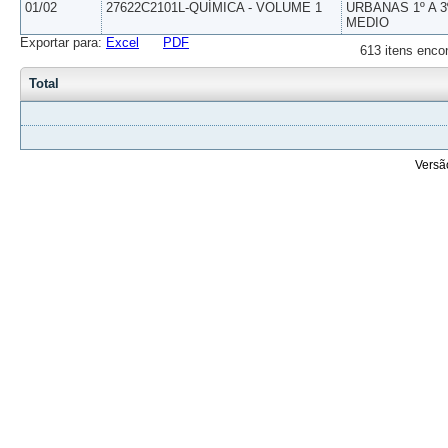
01/02
27622C2101L-QUÍMICA - VOLUME 1
URBANAS 1º A 3
MEDIO
Exportar para:
Excel
PDF
613 itens enco
Total
Versã