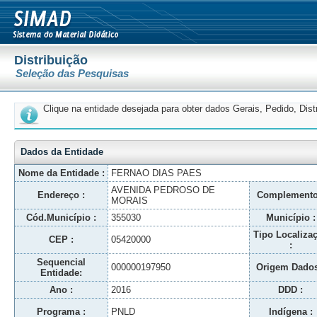
Distribuição
Seleção das Pesquisas
Clique na entidade desejada para obter dados Gerais, Pedido, Dis
Dados da Entidade
Nome da Entidade :
FERNAO DIAS PAES
AVENIDA PEDROSO DE
Endereço :
Complemento
MORAIS
Cód.Município :
355030
Município :
Tipo Localiza
CEP :
05420000
:
Sequencial
000000197950
Origem Dados
Entidade:
Ano :
2016
DDD :
Programa :
PNLD
Indígena :